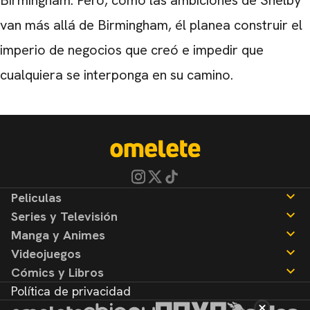
van más allá de Birmingham, él planea construir el
imperio de negocios que creó e impedir que
cualquiera se interponga en su camino.
Peliculas
Series y Televisión
Noticias
Manga y Animes
Reseñas
Noticias
Videojuegos
Reseñas
Noticias
Cómics y Libros
Reseñas
Noticias
Política de privacidad
Reseñas
Noticias