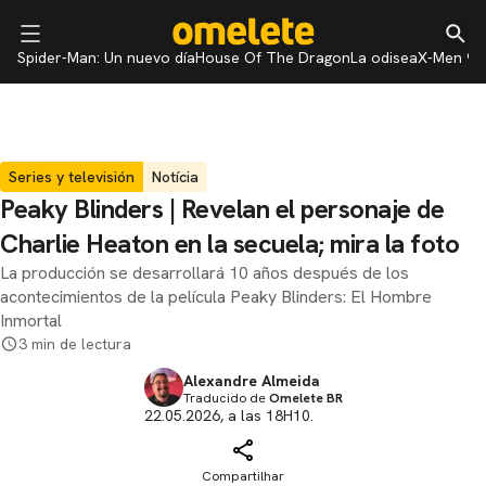
Spider-Man: Un nuevo día
House Of The Dragon
La odisea
X-Men 97
Series y televisión
Notícia
Peaky Blinders | Revelan el personaje de
Charlie Heaton en la secuela; mira la foto
La producción se desarrollará 10 años después de los
acontecimientos de la película Peaky Blinders: El Hombre
Inmortal
3 min de lectura
Alexandre Almeida
Traducido de
Omelete BR
22.05.2026, a las 18H10.
Compartilhar