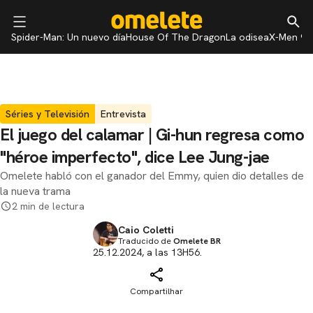
Spider-Man: Un nuevo día
House Of The Dragon
La odisea
X-Men 97
Séries y Televisión
Entrevista
El juego del calamar | Gi-hun regresa como
"héroe imperfecto", dice Lee Jung-jae
Omelete habló con el ganador del Emmy, quien dio detalles de
la nueva trama
2 min de lectura
Caio Coletti
Traducido de
Omelete BR
25.12.2024, a las 13H56.
Compartilhar