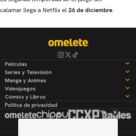
calamar
llega a Netflix el
26 de diciembre
.
Peliculas
Series y Televisión
Noticias
Manga y Animes
Reseñas
Noticias
Videojuegos
Reseñas
Noticias
Cómics y Libros
Reseñas
Noticias
Política de privacidad
Reseñas
Noticias
Reseñas