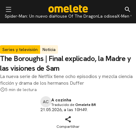
Spider-Man: Un nuevo día
House Of The Dragon
La odisea
X-Men 97
Series y televisión
Notícia
The Boroughs | Final explicado, la Madre y
las visiones de Sam
La nueva serie de Netflix tiene ocho episodios y mezcla ciencia
ficción y drama de los hermanos Duffer
5 min de lectura
A cozinha
AC
Traducido de
Omelete BR
21.05.2026, a las 10H49.
Compartilhar