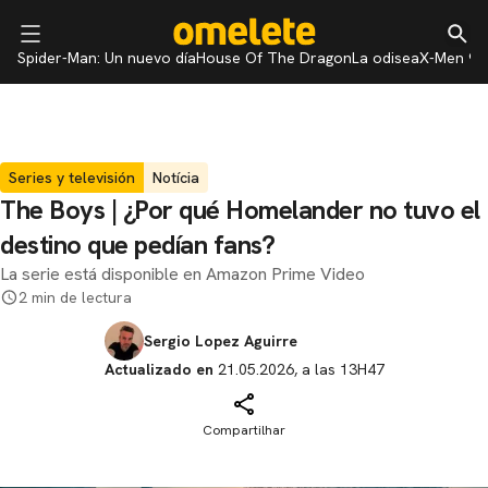
Spider-Man: Un nuevo día
House Of The Dragon
La odisea
X-Men 97
Series y televisión
Notícia
The Boys | ¿Por qué Homelander no tuvo el
destino que pedían fans?
La serie está disponible en Amazon Prime Video
2 min de lectura
Sergio Lopez Aguirre
Actualizado en
21.05.2026, a las 13H47
Compartilhar