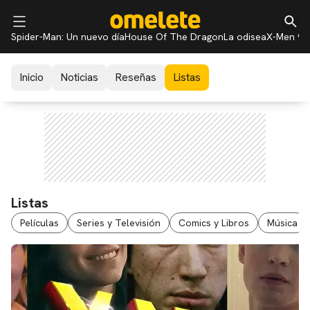
Spider-Man: Un nuevo día
House Of The Dragon
La odisea
X-Men 97
Inicio
Noticias
Reseñas
Listas
Listas
Películas
Series y Televisión
Comics y Libros
Música