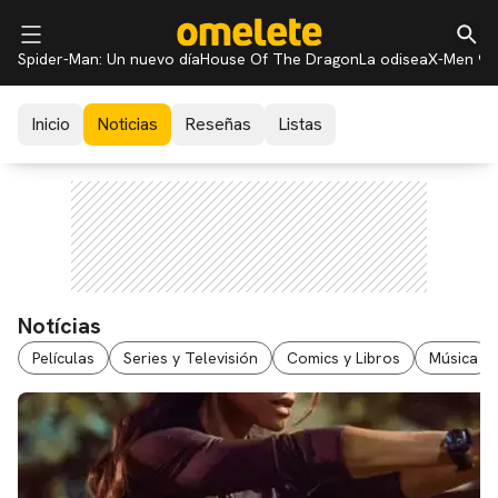
Spider-Man: Un nuevo día
House Of The Dragon
La odisea
X-Men 97
Inicio
Noticias
Reseñas
Listas
Notícias
Películas
Series y Televisión
Comics y Libros
Música