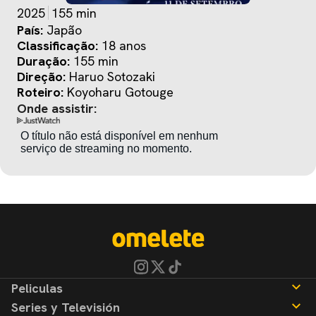
2025
155 min
País:
Japão
Classificação:
18 anos
Duração:
155 min
Direção:
Haruo Sotozaki
Roteiro:
Koyoharu Gotouge
Onde assistir:
Peliculas
Series y Televisión
Noticias