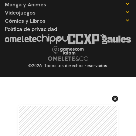
Manga y Animes
Reseñas
Noticias
Videojuegos
Reseñas
Noticias
Cómics y Libros
Reseñas
Noticias
Política de privacidad
Reseñas
Noticias
Reseñas
©2026. Todos los derechos reservados.