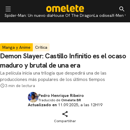
Spider-Man: Un nuevo día
House Of The Dragon
La odisea
X-Men 97
Manga y Anime
Crítica
Demon Slayer: Castillo Infinitio es el ocaso
maduro y brutal de una era
La película inicia una trilogía que despedirá una de las
producciones más populares de los últimos tiempos
3 min de lectura
Pedro Henrique Ribeiro
Traducido de
Omelete BR
Actualizado en
11.09.2025, a las 12H19
Compartilhar