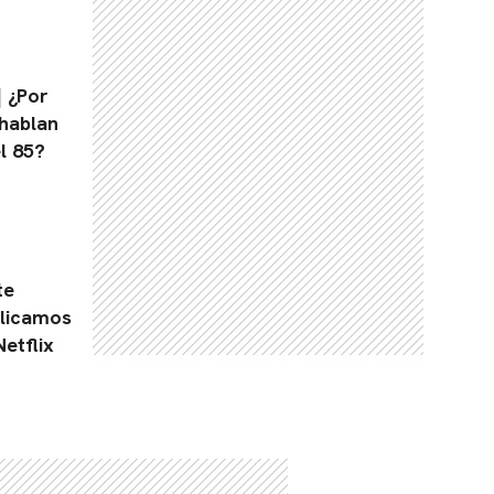
| ¿Por
 hablan
l 85?
te
plicamos
etflix