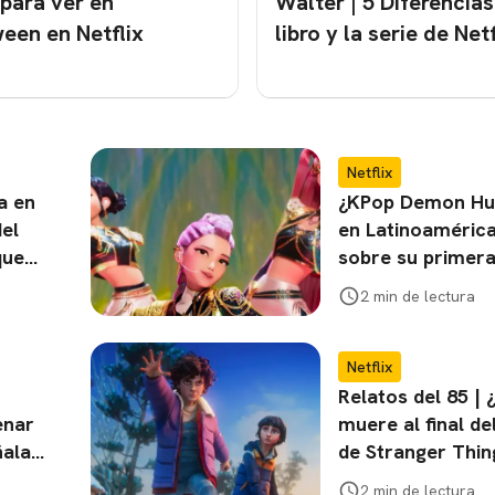
 para ver en
Walter | 5 Diferencias
een en Netflix
libro y la serie de Netf
CARREGANDO PUBLICIDADE
Netflix
a en
¿KPop Demon Hu
del
en Latinoaméric
que
sobre su primera
mundial
2 min de lectura
Netflix
Relatos del 85 | 
enar
muere al final de
ñala
de Stranger Thin
2 min de lectura