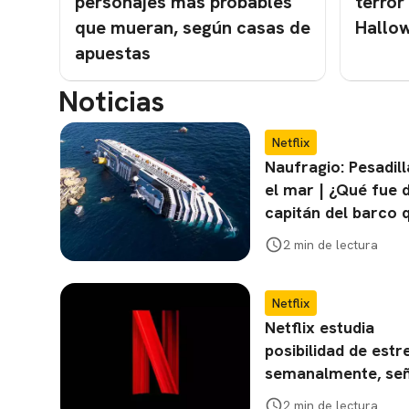
personajes más probables
terror
que mueran, según casas de
Hallow
apuestas
Noticias
Netflix
Naufragio: Pesadill
el mar | ¿Qué fue 
capitán del barco 
hundió?
2 min de lectura
Netflix
Netflix estudia
posibilidad de estr
semanalmente, se
estudio
2 min de lectura