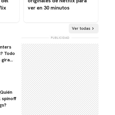
 del
originales de Netflix para
lix
ver en 30 minutos
Ver todas
PUBLICIDAD
nters
a? Todo
 gira
¿Quién
l spinoff
gs?