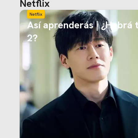
Netflix
Netflix
Así aprenderás | ¿Habrá
2?