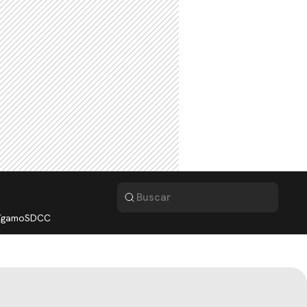
lígamo
SDCC