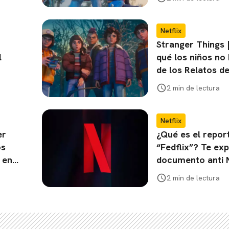
Netflix
Stranger Things 
l
qué los niños no
de los Relatos de
2 min de lectura
Netflix
er
¿Qué es el repor
os
“Fedflix”? Te ex
 en
documento anti N
2 min de lectura