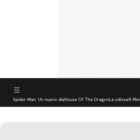
Spider-Man: Un nuevo día
House Of The Dragon
La odisea
X-Me