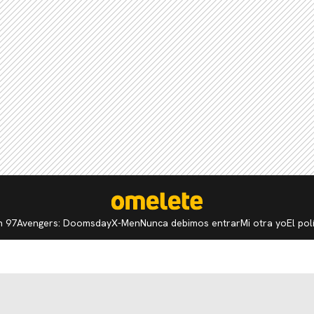
n 97
Avengers: Doomsday
X-Men
Nunca debimos entrar
Mi otra yo
El po