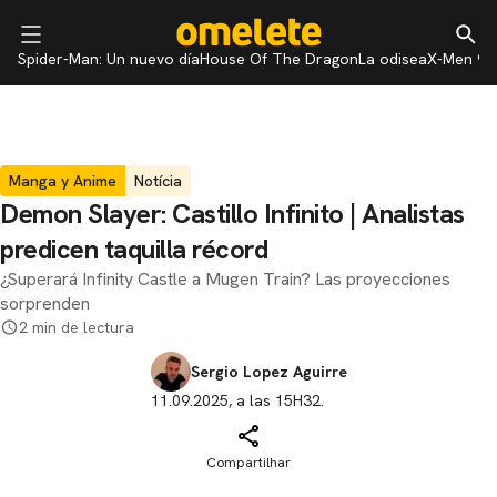
Spider-Man: Un nuevo día
House Of The Dragon
La odisea
X-Men 97
Manga y Anime
Notícia
Demon Slayer: Castillo Infinito | Analistas
predicen taquilla récord
¿Superará Infinity Castle a Mugen Train? Las proyecciones
sorprenden
2 min de lectura
Sergio Lopez Aguirre
11.09.2025, a las 15H32.
Compartilhar