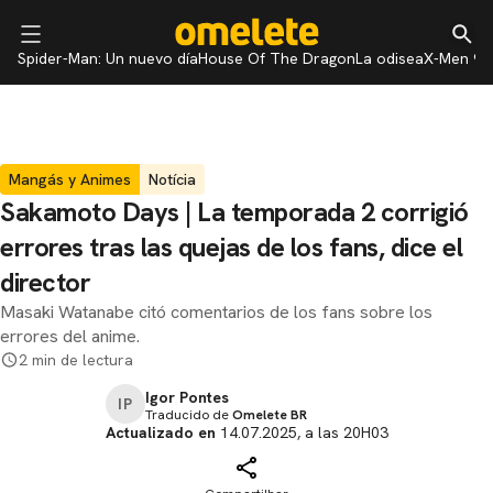
Spider-Man: Un nuevo día
House Of The Dragon
La odisea
X-Men 97
Mangás y Animes
Notícia
Sakamoto Days | La temporada 2 corrigió
errores tras las quejas de los fans, dice el
director
Masaki Watanabe citó comentarios de los fans sobre los
errores del anime.
2 min de lectura
Igor Pontes
IP
Traducido de
Omelete BR
Actualizado en
14.07.2025, a las 20H03