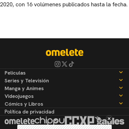
2020, con 16 volúmenes publicados hasta la fecha.
Peliculas
Series y Televisión
Noticias
Manga y Animes
Reseñas
Noticias
Videojuegos
Reseñas
Noticias
Cómics y Libros
Reseñas
Noticias
Política de privacidad
Reseñas
Noticias
Reseñas