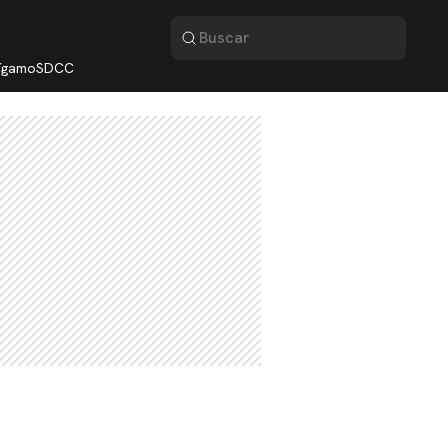
lígamo
SDCC