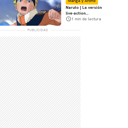
Manga y Anime
Naruto | La versión
live-action
explorará la
1 min de lectura
travesía de Naruto,
dice el director
PUBLICIDAD