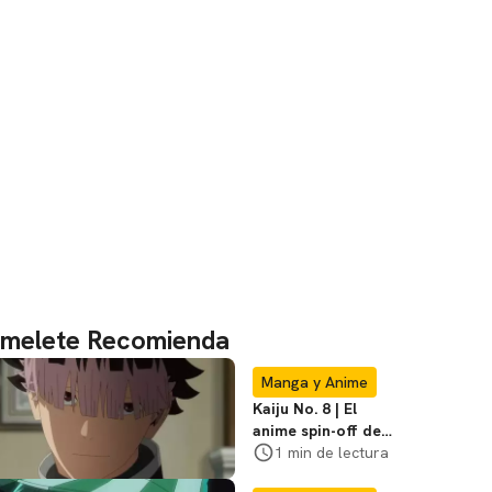
melete Recomienda
Manga y Anime
Kaiju No. 8 | El
anime spin-off de
Gen Narumi ya tiene
1 min de lectura
tráiler y fecha