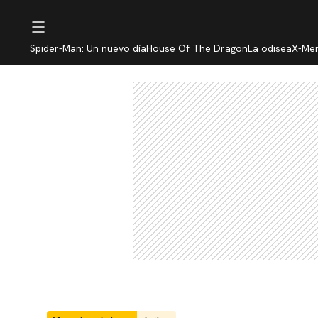
Spider-Man: Un nuevo día
House Of The Dragon
La odisea
X-Me