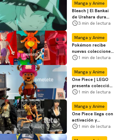
Manga y Anime
Bleach | El Bankai
de Urahara dura
poco, pero tiene
3 min de lectura
una adaptación
impecable
Manga y Anime
Pokémon recibe
nuevas colecciones
de LEGO durante la
1 min de lectura
SDCC; mira las
fotos
Manga y Anime
One Piece | LEGO
presenta colección
de serie de la
1 min de lectura
Netflix en Comic
Con
Manga y Anime
One Piece llega con
activación y
coleccionables a la
1 min de lectura
San Diego Comic-
Con