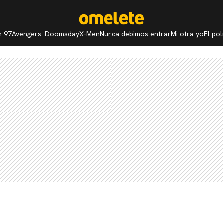
n 97
Avengers: Doomsday
X-Men
Nunca debimos entrar
Mi otra yo
El po