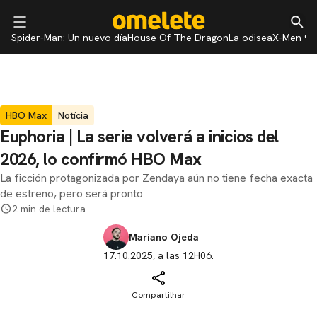
Spider-Man: Un nuevo día
House Of The Dragon
La odisea
X-Men 97
HBO Max
Notícia
Euphoria | La serie volverá a inicios del
2026, lo confirmó HBO Max
La ficción protagonizada por Zendaya aún no tiene fecha exacta
de estreno, pero será pronto
2 min de lectura
Mariano Ojeda
17.10.2025, a las 12H06.
Compartilhar