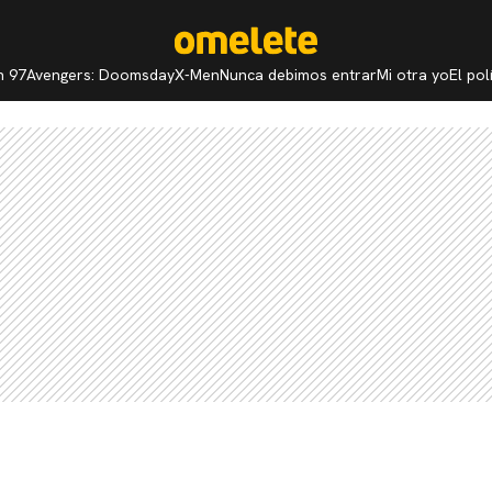
n 97
Avengers: Doomsday
X-Men
Nunca debimos entrar
Mi otra yo
El po