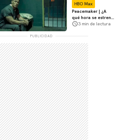
HBO Max
Peacemaker | ¿A
qué hora se estrena
el episodio 8 (final)
3 min de lectura
de la temporada 2?
PUBLICIDAD