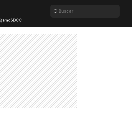
lígamo
SDCC