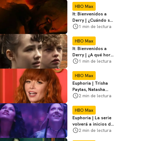
problemas
HBO Max
It: Bienvenidos a
Derry | ¿Cuándo se
estrena el episodio
1 min de lectura
5?
HBO Max
It: Bienvenidos a
Derry | ¿A qué hora
sale el episodio 2?
1 min de lectura
HBO Max
Euphoria | Trisha
Paytas, Natasha
Lyonne y Eli Roth se
2 min de lectura
suman a la serie
HBO Max
Euphoria | La serie
volverá a inicios del
2026, lo confirmó
2 min de lectura
HBO Max