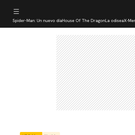
Spider-Man: Un nuevo día
House Of The Dragon
La odisea
X-Me