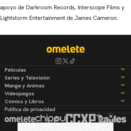
apoyo de Darkroom Records, Interscope Films y
Lightstorm Entertainment de James Cameron.
Peliculas
Series y Televisión
Noticias
Manga y Animes
Reseñas
Noticias
Videojuegos
Reseñas
Noticias
Cómics y Libros
Reseñas
Noticias
Política de privacidad
Reseñas
Noticias
Reseñas