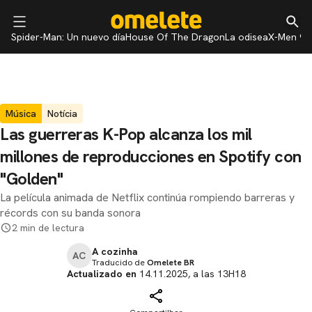
Spider-Man: Un nuevo día
House Of The Dragon
La odisea
X-Men 97
Música
Notícia
Las guerreras K-Pop alcanza los mil
millones de reproducciones en Spotify con
"Golden"
La película animada de Netflix continúa rompiendo barreras y
récords con su banda sonora
2 min de lectura
A cozinha
AC
Traducido de
Omelete BR
Actualizado en
14.11.2025, a las 13H18