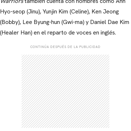
Warriors
también cuenta con nombres como Ahn
CARREGANDO PUBLICIDADE
Hyo-seop (Jinu), Yunjin Kim (Celine), Ken Jeong
(Bobby), Lee Byung-hun (Gwi-ma) y Daniel Dae Kim
(Healer Han) en el reparto de voces en inglés.
CONTINÚA DESPUÉS DE LA PUBLICIDAD