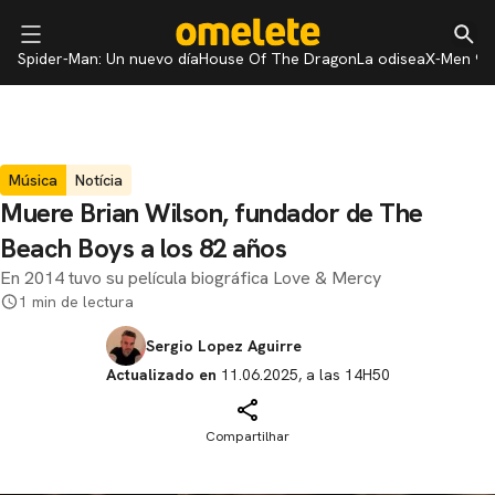
Spider-Man: Un nuevo día
House Of The Dragon
La odisea
X-Men 97
Música
Notícia
Muere Brian Wilson, fundador de The
Beach Boys a los 82 años
En 2014 tuvo su película biográfica Love & Mercy
1 min de lectura
Sergio Lopez Aguirre
Actualizado en
11.06.2025, a las 14H50
Compartilhar