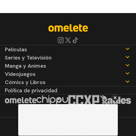
Peliculas
Series y Televisión
Noticias
Manga y Animes
Reseñas
Noticias
Videojuegos
Reseñas
Noticias
Cómics y Libros
Reseñas
Noticias
Política de privacidad
Reseñas
Noticias
Reseñas
©2026. Todos los derechos reservados.