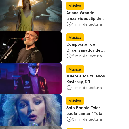
Música
Ariana Grande
lanza videoclip de
petal; mira
1 min de lectura
Música
Compositor de
Once, ganador del
Óscar, muere en
2 min de lectura
accidente de
motocicleta
Música
Muere a los 50 años
Kavinsky, DJ
francés detrás de la
1 min de lectura
canción de apertura
de Drive
Música
Solo Bonnie Tyler
podía cantar "Total
Eclipse of the
3 min de lectura
Heart"