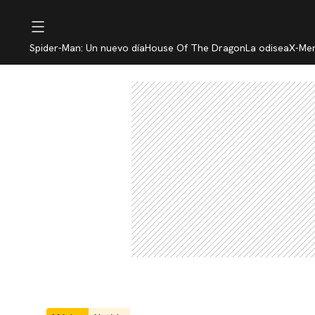
Spider-Man: Un nuevo día
House Of The Dragon
La odisea
X-Me