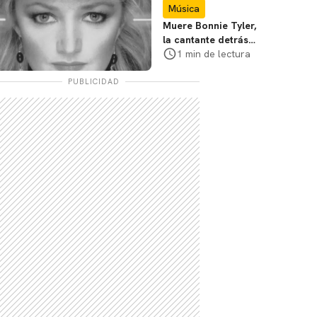
Música
Muere Bonnie Tyler,
la cantante detrás
de "Total Eclipse of
1 min de lectura
the Heart"
PUBLICIDAD