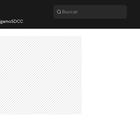
lígamo
SDCC