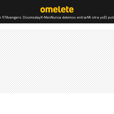
n 97
Avengers: Doomsday
X-Men
Nunca debimos entrar
Mi otra yo
El po