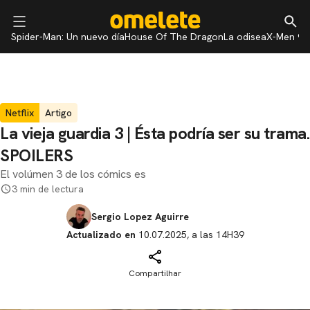
Spider-Man: Un nuevo día
House Of The Dragon
La odisea
X-Men 97
Netflix
Artigo
La vieja guardia 3 | Ésta podría ser su trama.
SPOILERS
El volúmen 3 de los cómics es
3 min de lectura
Sergio Lopez Aguirre
Actualizado en
10.07.2025, a las 14H39
Compartilhar