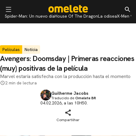
Spider-Man: Un nuevo día
House Of The Dragon
La odisea
X-Men 97
Películas
Notícia
Avengers: Doomsday | Primeras reacciones
(muy) positivas de la película
Marvel estaría satisfecha con la producción hasta el momento
2 min de lectura
Guilherme Jacobs
Traducido de
Omelete BR
04.02.2026, a las 10H50.
Compartilhar