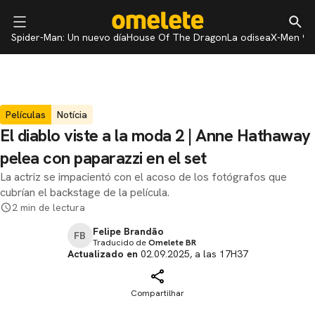
Spider-Man: Un nuevo día
House Of The Dragon
La odisea
X-Men 97
Películas
Notícia
El diablo viste a la moda 2 | Anne Hathaway
pelea con paparazzi en el set
La actriz se impacientó con el acoso de los fotógrafos que
cubrían el backstage de la película.
2 min de lectura
Felipe Brandão
FB
Traducido de
Omelete BR
Actualizado en
02.09.2025, a las 17H37
Compartilhar