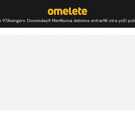
n 97
Avengers: Doomsday
X-Men
Nunca debimos entrar
Mi otra yo
El po