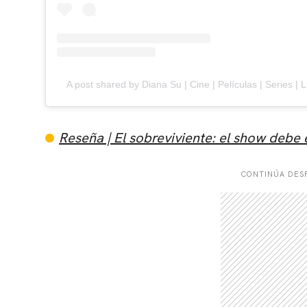
A post shared by Diana Su | Cine | Películas | Series | 
Reseña | El sobreviviente: el show debe 
CONTINÚA DESP