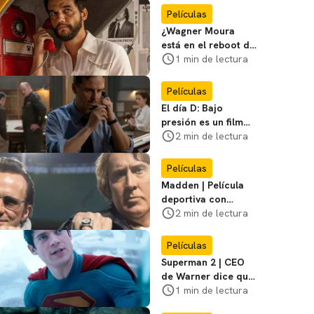
película
Películas
¿Wagner Moura
está en el reboot de
X-Men? El actor lo
1 min de lectura
aclara
Películas
El día D: Bajo
presión es un film
bélico distinto lleno
2 min de lectura
de tensión
Películas
Madden | Película
deportiva con
Nicolas Cage tendrá
2 min de lectura
estreno limitado en
cines
Películas
Superman 2 | CEO
de Warner dice que
nada cambia tras el
1 min de lectura
fracaso de