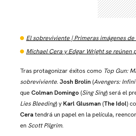
El sobreviviente | Primeras imágenes de
Michael Cera y Edgar Wright se reúnen p
Tras protagonizar éxitos como
Top Gun: M
sobreviviente
.
Josh Brolin
(
Avengers: Infin
que
Colman Domingo
(
Sing Sing
) será el p
Lies Bleeding
) y
Karl Glusman
(
The Idol
) c
Cera
tendrá un papel en la película, reenc
en
Scott Pilgrim
.