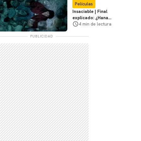
Supergirl
Películas
Insaciable | Final
explicado: ¿Hana
muere? ¿Qué era la
4 min de lectura
aparición?
PUBLICIDAD