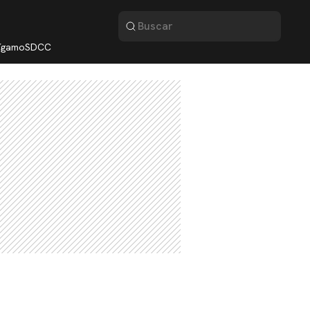
lígamo
SDCC