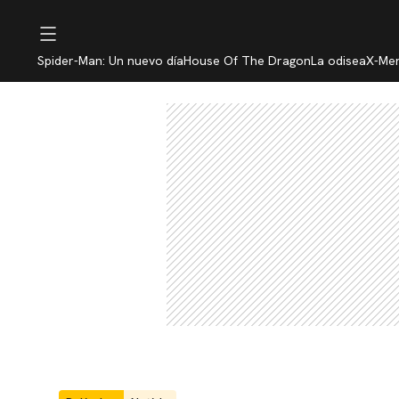
Spider-Man: Un nuevo día
House Of The Dragon
La odisea
X-Me