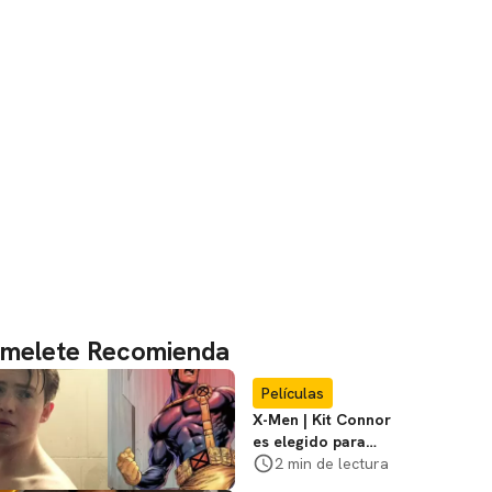
melete Recomienda
Películas
X-Men | Kit Connor
es elegido para
interpretar a
2 min de lectura
Cíclope en la nueva