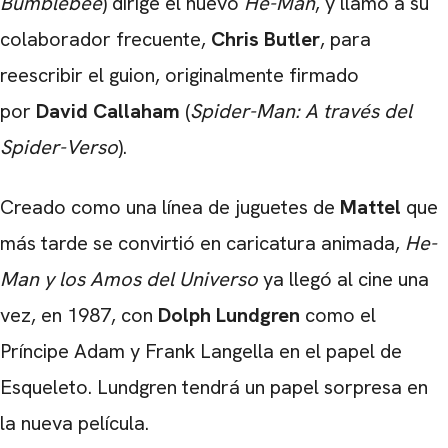
Bumblebee
) dirige el nuevo
He-Man
, y llamó a su
colaborador frecuente,
Chris Butler
, para
reescribir el guion, originalmente firmado
por
David Callaham
(
Spider-Man: A través del
Spider-Verso
).
Creado como una línea de juguetes de
Mattel
que
más tarde se convirtió en caricatura animada,
He-
Man y los Amos del Universo
ya llegó al cine una
vez, en 1987, con
Dolph Lundgren
como el
Príncipe Adam y Frank Langella en el papel de
Esqueleto. Lundgren tendrá un papel sorpresa en
la nueva película.