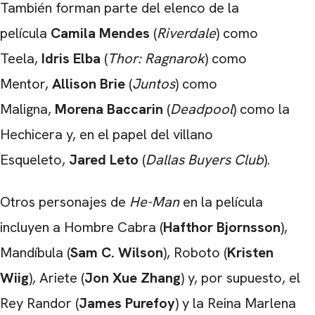
También forman parte del elenco de la
película
Camila Mendes
(
Riverdale
) como
Teela,
Idris Elba
(
Thor: Ragnarok
) como
Mentor,
Allison Brie
(
Juntos
) como
Maligna,
Morena Baccarin
(
Deadpool
) como la
Hechicera y, en el papel del villano
Esqueleto,
Jared Leto
(
Dallas Buyers Club
).
Otros personajes de
He-Man
en la película
incluyen a Hombre Cabra (
Hafthor Bjornsson
),
Mandíbula (
Sam C. Wilson
), Roboto (
Kristen
Wiig
), Ariete (
Jon Xue Zhang
) y, por supuesto, el
Rey Randor (
James Purefoy
) y la Reina Marlena