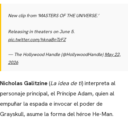
New clip from ‘MASTERS OF THE UNIVERSE.’
Releasing in theaters on June 5.
pic.twitter.com/hknaBnTzFZ
— The Hollywood Handle (@HollywoodHandle)
May 22,
2026
Nicholas Galitzine
(
La idea de ti
) interpreta al
personaje principal, el Príncipe Adam, quien al
empuñar la espada e invocar el poder de
CARREGANDO PUBLICIDADE
Grayskull, asume la forma del héroe He-Man.