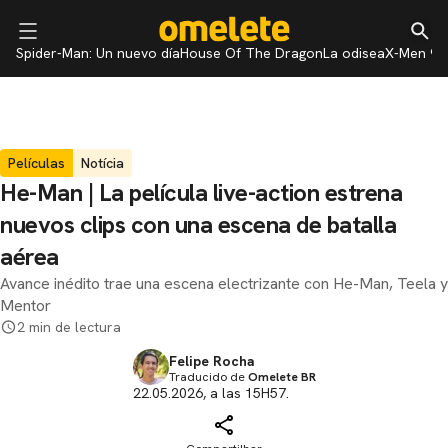
Spider-Man: Un nuevo día
House Of The Dragon
La odisea
X-Men 97
Películas
Notícia
He-Man | La película live-action estrena
nuevos clips con una escena de batalla
aérea
Avance inédito trae una escena electrizante con He-Man, Teela y
Mentor
2 min de lectura
Felipe Rocha
Traducido de
Omelete BR
22.05.2026, a las 15H57.