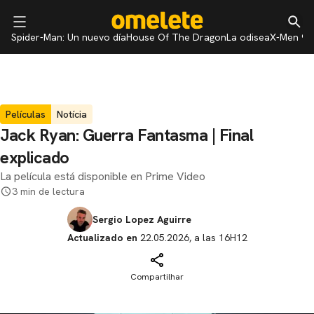
Spider-Man: Un nuevo día
House Of The Dragon
La odisea
X-Men 97
Películas
Notícia
Jack Ryan: Guerra Fantasma | Final
explicado
La película está disponible en Prime Video
3 min de lectura
Sergio Lopez Aguirre
Actualizado en
22.05.2026, a las 16H12
Compartilhar