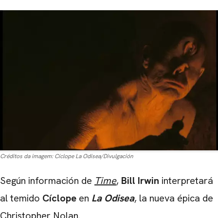
Créditos da imagem:
Cíclope La Odisea/Divulgación
Según información de
Time
,
Bill Irwin
interpretará
al temido
Cíclope
en
La Odisea
, la nueva épica de
Christopher Nolan
.