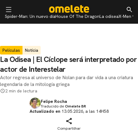
Spider-Man: Un nuevo día
House Of The Dragon
La odisea
X-Men 97
Películas
Notícia
La Odisea | El Cíclope será interpretado por
actor de Interestelar
Actor regresa al universo de Nolan para dar vida a una criatura
legendaria de la mitología griega
2 min de lectura
Felipe Rocha
Traducido de
Omelete BR
Actualizado en
13.05.2026, a las 14H58
Compartilhar