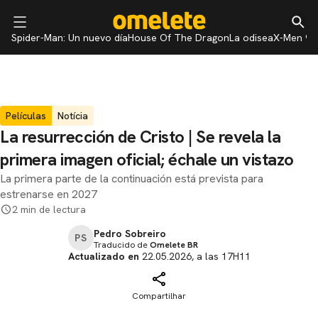
Spider-Man: Un nuevo día
House Of The Dragon
La odisea
X-Men 97
Películas
Notícia
La resurrección de Cristo | Se revela la
primera imagen oficial; échale un vistazo
La primera parte de la continuación está prevista para
estrenarse en 2027
2 min de lectura
Pedro Sobreiro
PS
Traducido de
Omelete BR
Actualizado en
22.05.2026, a las 17H11
Compartilhar