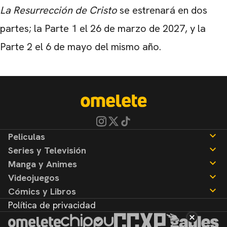
La Resurrección de Cristo
se estrenará en dos
partes; la Parte 1 el 26 de marzo de 2027, y la
Parte 2 el 6 de mayo del mismo año.
Peliculas
Series y Televisión
Noticias
Manga y Animes
Reseñas
Noticias
Videojuegos
Reseñas
Noticias
Cómics y Libros
Reseñas
Noticias
Política de privacidad
Reseñas
Noticias
Reseñas