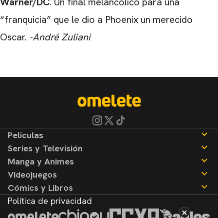
Warner/DC
. Un final melancólico para una
“franquicia” que le dio a Phoenix un merecido
Oscar.
-André Zuliani
Peliculas
Series y Televisión
Noticias
Manga y Animes
Reseñas
Noticias
Videojuegos
Reseñas
Noticias
Cómics y Libros
Reseñas
Noticias
Política de privacidad
Reseñas
Noticias
Reseñas