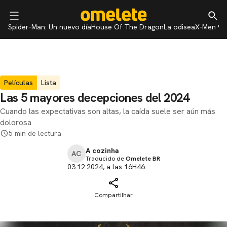
Spider-Man: Un nuevo día
House Of The Dragon
La odisea
X-Men 97
Películas
Lista
Las 5 mayores decepciones del 2024
Cuando las expectativas son altas, la caída suele ser aún más
dolorosa
5 min de lectura
A cozinha
AC
Traducido de
Omelete BR
03.12.2024, a las 16H46.
Compartilhar