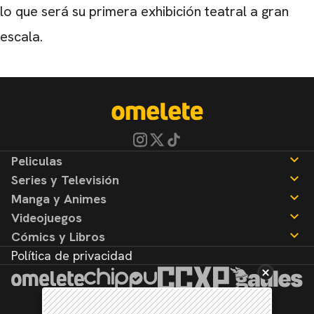
lo que será su primera exhibición teatral a gran
escala.
Peliculas
Series y Televisión
Noticias
Manga y Animes
Reseñas
Noticias
Videojuegos
Reseñas
Noticias
Cómics y Libros
Reseñas
Noticias
Política de privacidad
Reseñas
Noticias
Reseñas