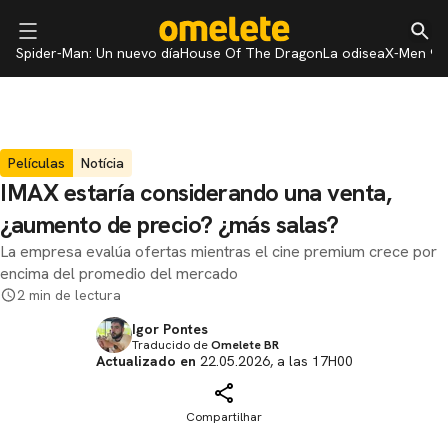
Spider-Man: Un nuevo día
House Of The Dragon
La odisea
X-Men 97
Películas
Notícia
IMAX estaría considerando una venta,
¿aumento de precio? ¿más salas?
La empresa evalúa ofertas mientras el cine premium crece por
encima del promedio del mercado
2 min de lectura
Igor Pontes
Traducido de
Omelete BR
Actualizado en
22.05.2026, a las 17H00
Compartilhar