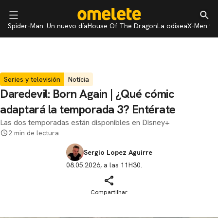
Spider-Man: Un nuevo día
House Of The Dragon
La odisea
X-Men 97
Series y televisión
Notícia
Daredevil: Born Again | ¿Qué cómic
adaptará la temporada 3? Entérate
Las dos temporadas están disponibles en Disney+
2 min de lectura
Sergio Lopez Aguirre
08.05.2026, a las 11H30.
Compartilhar