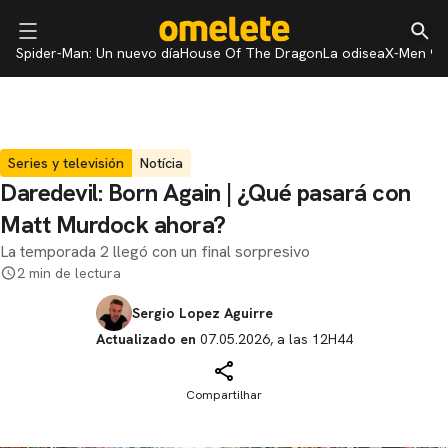
Spider-Man: Un nuevo día
House Of The Dragon
La odisea
X-Men 97
Series y televisión
Notícia
Daredevil: Born Again | ¿Qué pasará con
Matt Murdock ahora?
La temporada 2 llegó con un final sorpresivo
2 min de lectura
Sergio Lopez Aguirre
Actualizado en
07.05.2026, a las 12H44
Compartilhar