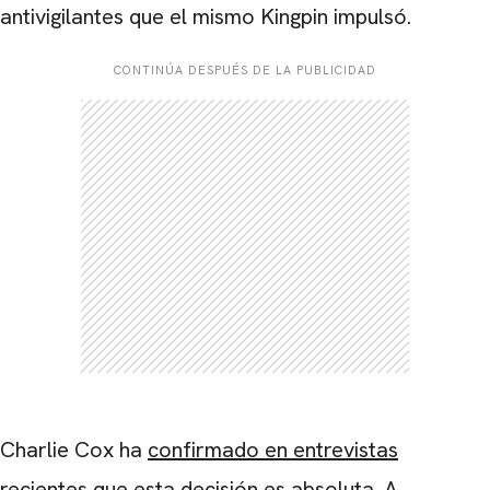
antivigilantes que el mismo Kingpin impulsó.
CONTINÚA DESPUÉS DE LA PUBLICIDAD
Charlie Cox ha
confirmado en entrevistas
CARREGANDO PUBLICIDADE
recientes que esta decisión es absoluta. A