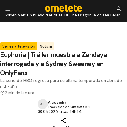
Spider-Man: Un nuevo día
House Of The Dragon
La odisea
X-Men 97
Series y televisión
Notícia
Euphoria | Tráiler muestra a Zendaya
interrogada y a Sydney Sweeney en
OnlyFans
La serie de HBO regresa para su última temporada en abril de
este año
2 min de lectura
A cozinha
AC
Traducido de
Omelete BR
30.03.2026, a las 14H14.