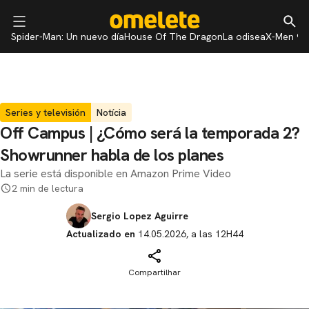
Spider-Man: Un nuevo día
House Of The Dragon
La odisea
X-Men 97
Series y televisión
Notícia
Off Campus | ¿Cómo será la temporada 2?
Showrunner habla de los planes
La serie está disponible en Amazon Prime Video
2 min de lectura
Sergio Lopez Aguirre
Actualizado en
14.05.2026, a las 12H44
Compartilhar