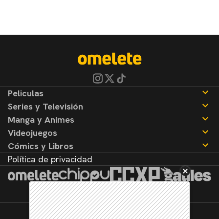
Peliculas
Series y Televisión
Noticias
Manga y Animes
Reseñas
Noticias
Videojuegos
Reseñas
Noticias
Cómics y Libros
Reseñas
Noticias
Política de privacidad
Reseñas
Noticias
Reseñas
©2026. Todos los derechos reservados.