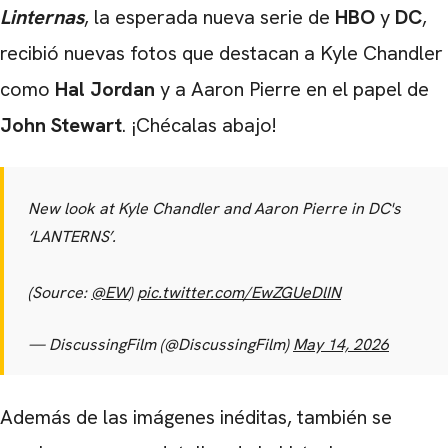
Linternas
, la esperada nueva serie de
HBO
y
DC
,
recibió nuevas fotos que destacan a
Kyle Chandler
como
Hal Jordan
y a
Aaron Pierre
en el papel de
John Stewart
. ¡Chécalas abajo!
New look at Kyle Chandler and Aaron Pierre in DC's
‘LANTERNS’.
(Source:
@EW
)
pic.twitter.com/EwZGUeDlIN
— DiscussingFilm (@DiscussingFilm)
May 14, 2026
Además de las imágenes inéditas, también se