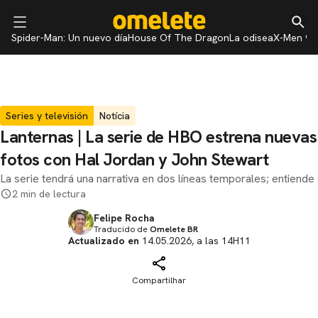
Spider-Man: Un nuevo día
House Of The Dragon
La odisea
X-Men 97
Series y televisión
Notícia
Lanternas | La serie de HBO estrena nuevas
fotos con Hal Jordan y John Stewart
La serie tendrá una narrativa en dos líneas temporales; entiende
2 min de lectura
Felipe Rocha
Traducido de
Omelete BR
Actualizado en
14.05.2026, a las 14H11
Compartilhar