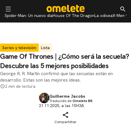
Spider-Man: Un nuevo día
House Of The Dragon
La odisea
X-Men 97
Series y televisión
Lista
Game Of Thrones | ¿Cómo será la secuela?
Descubre las 5 mejores posibilidades
George R. R. Martin confirmó que las secuelas están en
desarrollo. Estas son las mejores ideas.
2 min de lectura
Guilherme Jacobs
Traducido de
Omelete BR
21.11.2025, a las 15H38.
Compartilhar