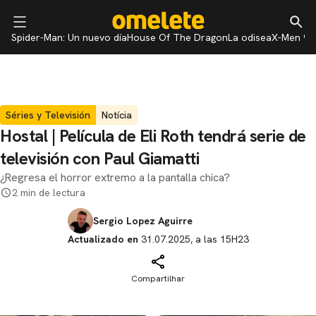
Spider-Man: Un nuevo día
House Of The Dragon
La odisea
X-Men 97
Séries y Televisión
Notícia
Hostal | Película de Eli Roth tendrá serie de
televisión con Paul Giamatti
¿Regresa el horror extremo a la pantalla chica?
2 min de lectura
Sergio Lopez Aguirre
Actualizado en
31.07.2025, a las 15H23
Compartilhar