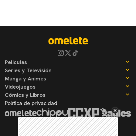
Peliculas
Series y Televisión
Noticias
Manga y Animes
Reseñas
Noticias
Videojuegos
Reseñas
Noticias
Cómics y Libros
Reseñas
Noticias
Política de privacidad
Reseñas
Noticias
Reseñas