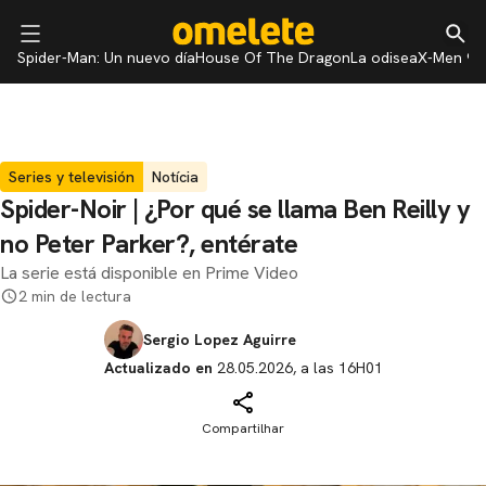
Spider-Man: Un nuevo día
House Of The Dragon
La odisea
X-Men 97
Series y televisión
Notícia
Spider-Noir | ¿Por qué se llama Ben Reilly y
no Peter Parker?, entérate
La serie está disponible en Prime Video
2 min de lectura
Sergio Lopez Aguirre
Actualizado en
28.05.2026, a las 16H01
Compartilhar