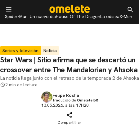
Spider-Man: Un nuevo día
House Of The Dragon
La odisea
X-Men 97
Series y televisión
Notícia
Star Wars | Sitio afirma que se descartó un
crossover entre The Mandalorian y Ahsoka
La noticia llega junto con el retraso de la temporada 2 de Ahsoka
2 min de lectura
Felipe Rocha
Traducido de
Omelete BR
13.05.2026, a las 17H20.
Compartilhar