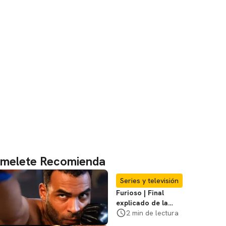
melete Recomienda
Series y televisión
Furioso | Final
explicado de la
serie brasileña de
2 min de lectura
Netflix