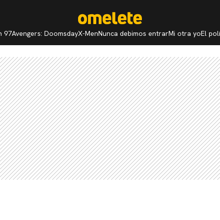
n 97
Avengers: Doomsday
X-Men
Nunca debimos entrar
Mi otra yo
El po