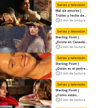
Series y televisión
Mal de amores |
Tráiler y fecha de
estreno de la nueva
2 min de lectura
serie mexicana
Series y televisión
Sterling Point |
¿Existe en Canadá
la isla de la que
2 min de lectura
habla la serie?
Entérate
Series y televisión
Sterling Point |
¿Quién es el padre
biológico de
2 min de lectura
Ramona? Te
decimos
Series y televisión
Sterling Point |
¿Cómo están
conectados Annie,
2 min de lectura
Ramona y Steven?