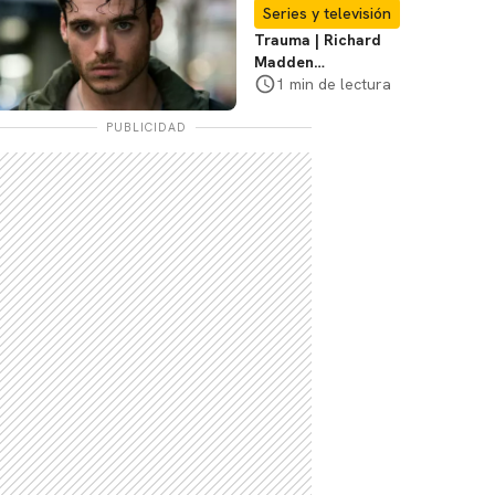
Te explicamos
Series y televisión
Trauma | Richard
Madden
protagonizará serie
1 min de lectura
de Prime Video
PUBLICIDAD