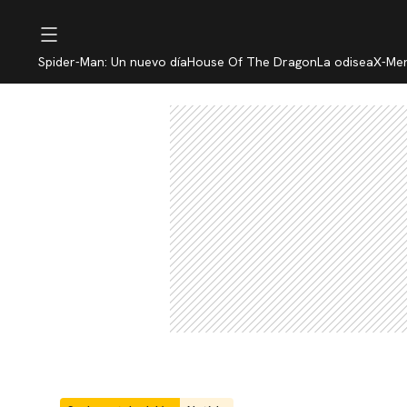
Spider-Man: Un nuevo día
House Of The Dragon
La odisea
X-Me