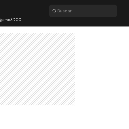
lígamo
SDCC