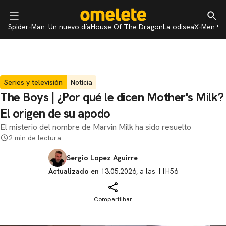
Spider-Man: Un nuevo día
House Of The Dragon
La odisea
X-Men 97
Series y televisión
Notícia
The Boys | ¿Por qué le dicen Mother's Milk?
El origen de su apodo
El misterio del nombre de Marvin Milk ha sido resuelto
2 min de lectura
Sergio Lopez Aguirre
Actualizado en
13.05.2026, a las 11H56
Compartilhar