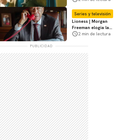
sobre la temporada
2
Series y televisión
Lioness | Morgan
Freeman elogia la
escritura de Taylor
2 min de lectura
Sheridan: "Él tiene
coraje"
PUBLICIDAD