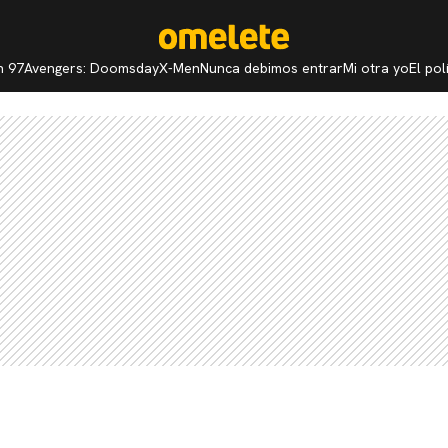
n 97
Avengers: Doomsday
X-Men
Nunca debimos entrar
Mi otra yo
El po