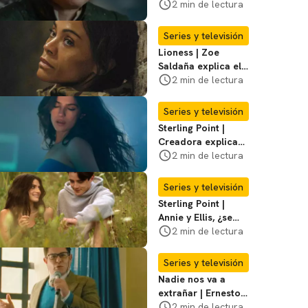
hora estrena el
2 min de lectura
episodio 8, final de
temporada?
Series y televisión
Lioness | Zoe
Saldaña explica el
violento secuestro
2 min de lectura
de Joe en la
temporada 3
Series y televisión
Sterling Point |
Creadora explica
momentos clave del
2 min de lectura
final de la serie
Series y televisión
Sterling Point |
Annie y Ellis, ¿se
quedan juntos o
2 min de lectura
terminan al final?
Series y televisión
Nadie nos va a
extrañar | Ernesto
Laguardia habla
2 min de lectura