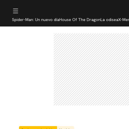
Spider-Man: Un nuevo día
House Of The Dragon
La odisea
X-Me