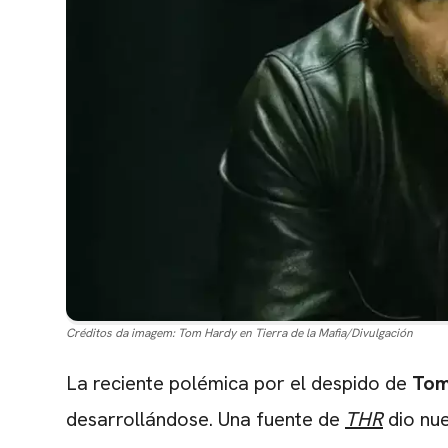
Créditos da imagem:
Tom Hardy en Tierra de la Mafia/Divulgación
La reciente polémica por el despido de
Tom
desarrollándose. Una fuente de
THR
dio nue