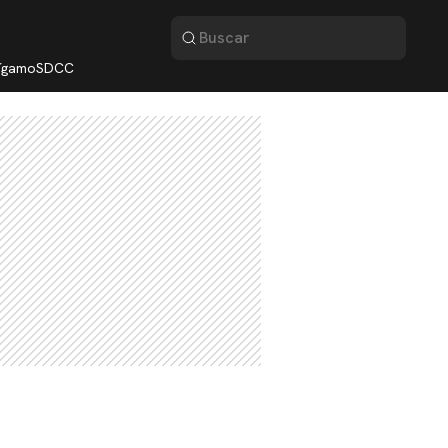
lígamo
SDCC