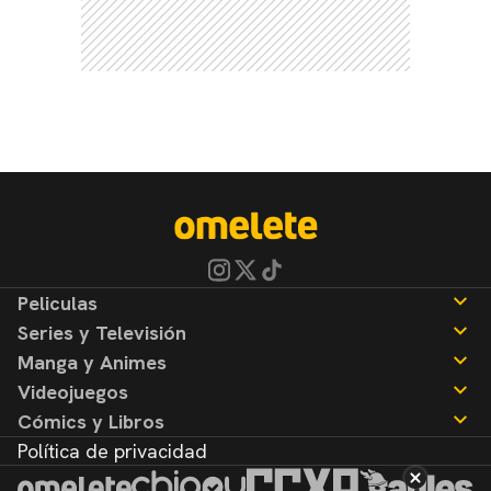
Peliculas
Series y Televisión
Noticias
Manga y Animes
Reseñas
Noticias
Videojuegos
Reseñas
Noticias
Cómics y Libros
Reseñas
Noticias
Política de privacidad
Reseñas
Noticias
Reseñas