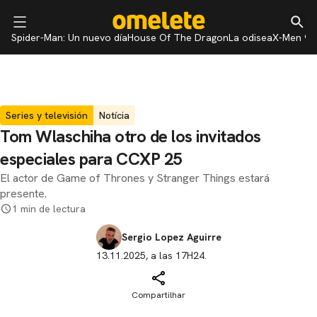
Spider-Man: Un nuevo día
House Of The Dragon
La odisea
X-Men 97
Series y televisión
Notícia
Tom Wlaschiha otro de los invitados
especiales para CCXP 25
El actor de Game of Thrones y Stranger Things estará
presente.
1 min de lectura
Sergio Lopez Aguirre
13.11.2025, a las 17H24.
Compartilhar