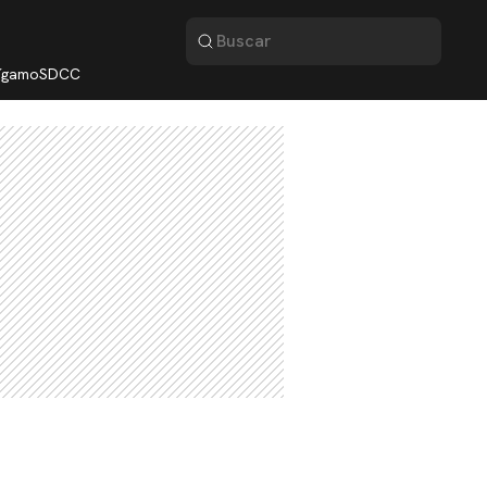
lígamo
SDCC