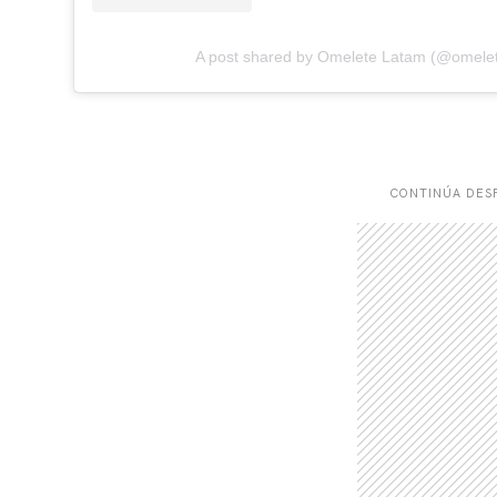
A post shared by Omelete Latam (@omele
CONTINÚA DESP