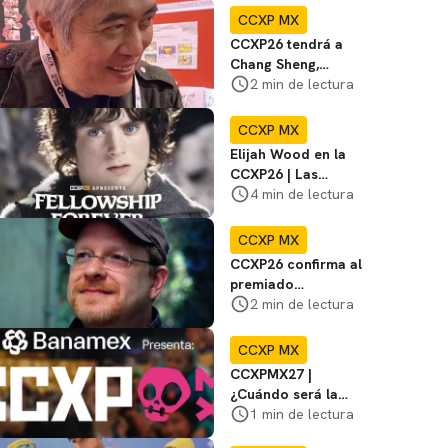
Artists' Valley
CCXP MX
CCXP26 tendrá a
Chang Sheng,
mangaka
2 min de lectura
galardonado por
títulos como Baby y
CCXP MX
Yan
Elijah Wood en la
CCXP26 | Las
mejores películas y
4 min de lectura
series además de El
Señor de los Anillos
CCXP MX
CCXP26 confirma al
premiado
historietista Mark
2 min de lectura
Waid
CCXP MX
CCXPMX27 |
¿Cuándo será la
edición del 2027?
1 min de lectura
Te decimos