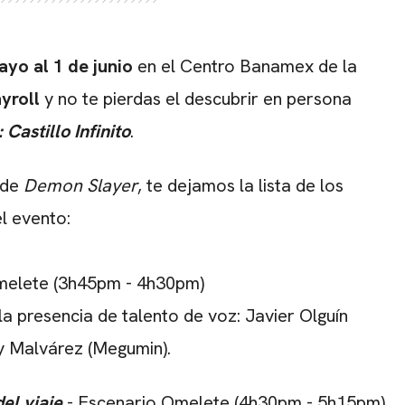
yo al 1 de junio
en el Centro Banamex de la
CARREGANDO PUBLICIDADE
yroll
y no te pierdas el descubrir en persona
Castillo Infinito
.
 de
Demon Slayer
, te dejamos la lista de los
el evento:
melete (3h45pm - 4h30pm)
la presencia de talento de voz: Javier Olguín
y Malvárez (Megumin).
del viaje
- Escenario Omelete (4h30pm - 5h15pm)