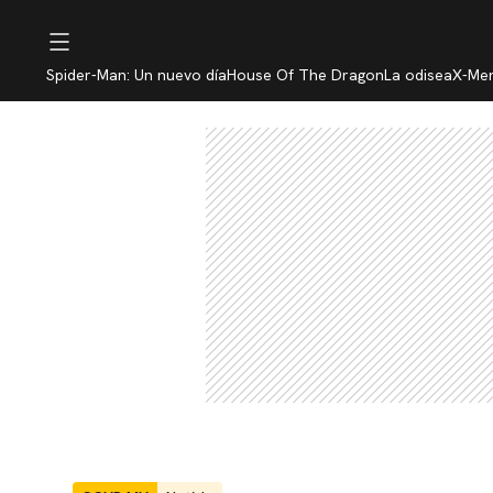
Spider-Man: Un nuevo día
House Of The Dragon
La odisea
X-Me