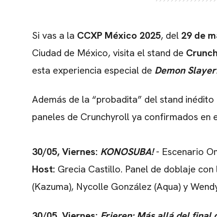
Si vas a la
CCXP México 2025
, del
29 de ma
Ciudad de México, visita el stand de
Crunch
esta experiencia especial de
Demon Slayer: 
Además de la “probadita” del stand inédito
paneles de Crunchyroll ya confirmados en 
30/05, Viernes:
KONOSUBA!
- Escenario O
Host:
Grecia Castillo. Panel de doblaje con 
(Kazuma), Nycolle González (Aqua) y Wend
30/05, Viernes:
Frieren: Más allá del final 