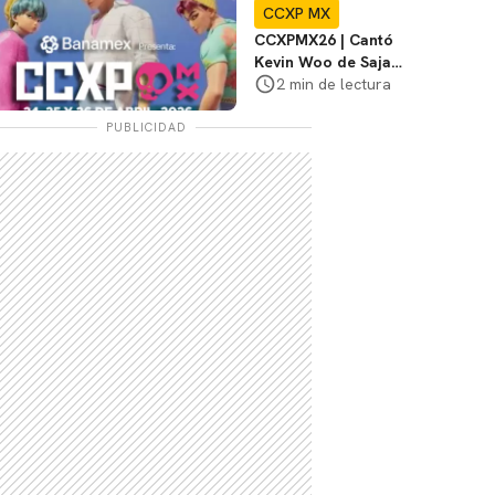
CCXP MX
CCXPMX26 | Cantó
Kevin Woo de Saja
Boys de K-Pop
2 min de lectura
Demon Hunters
PUBLICIDAD