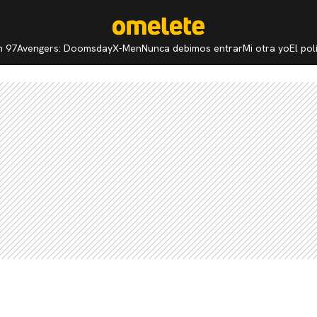
n 97
Avengers: Doomsday
X-Men
Nunca debimos entrar
Mi otra yo
El po