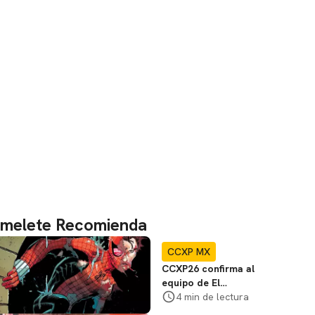
melete Recomienda
CCXP MX
CCXP26 confirma al
equipo de El
Espectacular
4 min de lectura
Hombre Araña en el