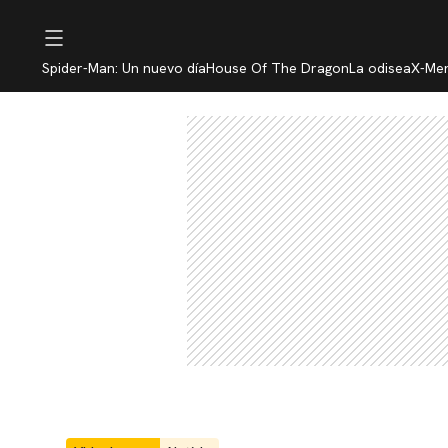
Spider-Man: Un nuevo día
House Of The Dragon
La odisea
X-Me