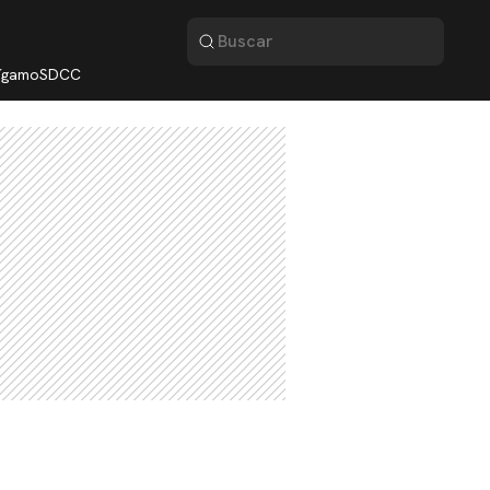
lígamo
SDCC