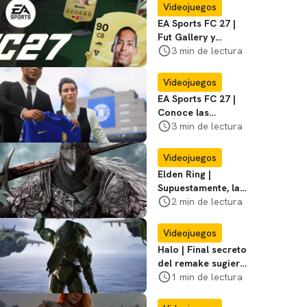
algunos excesos
Videojuegos
EA Sports FC 27 |
Fut Gallery y
principales
3 min de lectura
novedades y
cambios
Videojuegos
EA Sports FC 27 |
Conoce las
novedades y
3 min de lectura
cambios del Modo
Carrera
Videojuegos
Elden Ring |
Supuestamente, la
versión live-action
2 min de lectura
ya habría terminado
su rodaje
Videojuegos
Halo | Final secreto
del remake sugiere
relanzamiento de
1 min de lectura
Halo 2