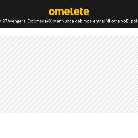
n 97
Avengers: Doomsday
X-Men
Nunca debimos entrar
Mi otra yo
El po