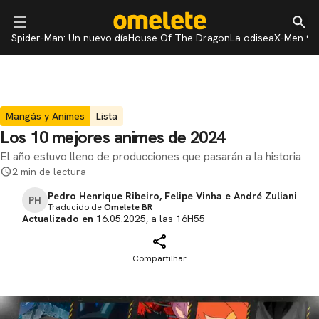
Spider-Man: Un nuevo día
House Of The Dragon
La odisea
X-Men 97
Mangás y Animes
Lista
Los 10 mejores animes de 2024
El año estuvo lleno de producciones que pasarán a la historia
2 min de lectura
Pedro Henrique Ribeiro, Felipe Vinha e André Zuliani
PH
Traducido de
Omelete BR
Actualizado en
16.05.2025, a las 16H55
Compartilhar