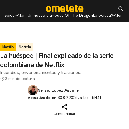
Spider-Man: Un nuevo día
House Of The Dragon
La odisea
X-Men 97
Netflix
Notícia
La huésped | Final explicado de la serie
colombiana de Netflix
Incendios, envenenamientos y traiciones.
3 min de lectura
Sergio Lopez Aguirre
Actualizado en
30.09.2025, a las 15H41
Compartilhar