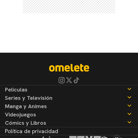
Peliculas
Series y Televisión
Noticias
Manga y Animes
Reseñas
Noticias
Videojuegos
Reseñas
Noticias
Cómics y Libros
Reseñas
Noticias
Política de privacidad
Reseñas
Noticias