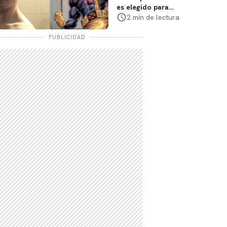
es elegido para
interpretar a
2 min de lectura
Cíclope en la nueva
película
PUBLICIDAD