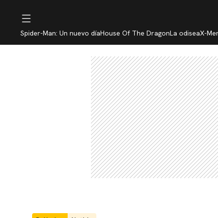
Spider-Man: Un nuevo día
House Of The Dragon
La odisea
X-Me