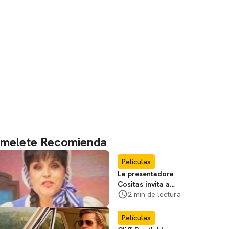
melete Recomienda
Películas
La presentadora
Cositas invita a
visitar el
2 min de lectura
Campamento
Miasma
Películas