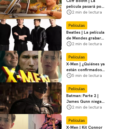
Cliff Booth | La
película pasará por
nuevas filmaciones
2 min de lectura
con un nuevo DF
Películas
Beatles | La película
de Mendes grabará
escenas en la
2 min de lectura
icónica calle
Películas
X-Men | ¿Quiénes ya
están confirmados
en la película de
5 min de lectura
Marvel? Rumoros y
favoritos
Películas
Batman: Parte 2 |
James Gunn niega
que se filme la parte
2 min de lectura
3
Películas
X-Men | Kit Connor