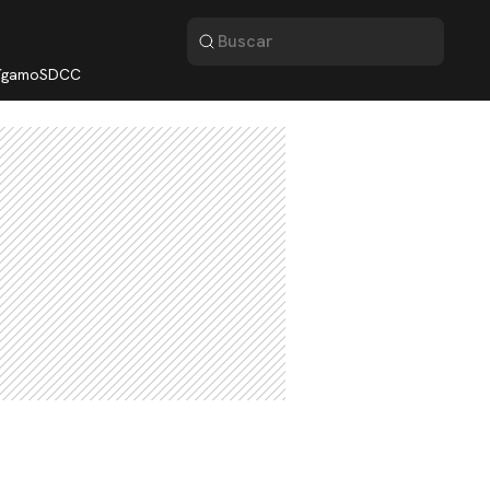
lígamo
SDCC