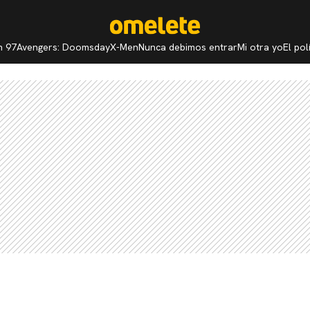
n 97
Avengers: Doomsday
X-Men
Nunca debimos entrar
Mi otra yo
El po