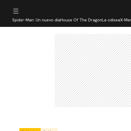
Spider-Man: Un nuevo día
House Of The Dragon
La odisea
X-Me