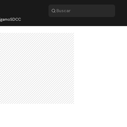
lígamo
SDCC