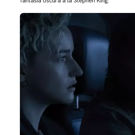
fantasía oscura
a la
Stephen King.