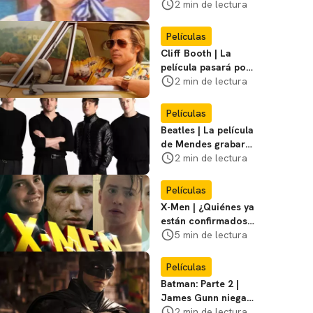
visitar el
2 min de lectura
Campamento
Miasma
Películas
Cliff Booth | La
película pasará por
nuevas filmaciones
2 min de lectura
con un nuevo DF
Películas
Beatles | La película
de Mendes grabará
escenas en la
2 min de lectura
icónica calle
Películas
X-Men | ¿Quiénes ya
están confirmados
en la película de
5 min de lectura
Marvel? Rumoros y
favoritos
Películas
Batman: Parte 2 |
James Gunn niega
que se filme la parte
2 min de lectura