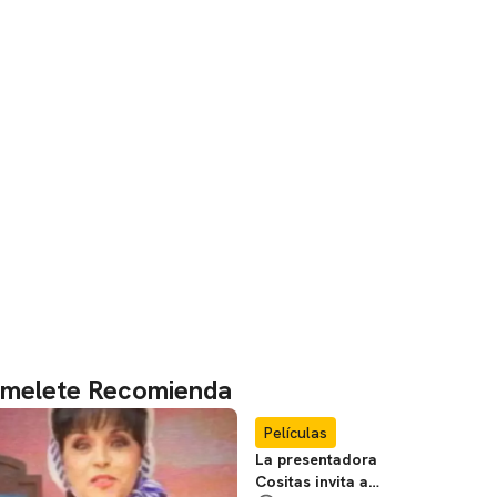
melete Recomienda
Películas
La presentadora
Cositas invita a