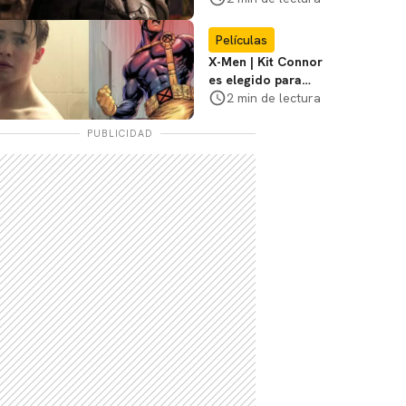
3
Películas
X-Men | Kit Connor
es elegido para
interpretar a
2 min de lectura
Cíclope en la nueva
película
PUBLICIDAD