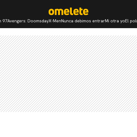
n 97
Avengers: Doomsday
X-Men
Nunca debimos entrar
Mi otra yo
El po