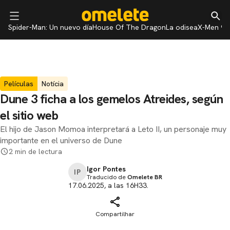
Spider-Man: Un nuevo día
House Of The Dragon
La odisea
X-Men 97
Películas
Notícia
Dune 3 ficha a los gemelos Atreides, según
el sitio web
El hijo de Jason Momoa interpretará a Leto II, un personaje muy
importante en el universo de Dune
2 min de lectura
Igor Pontes
IP
Traducido de
Omelete BR
17.06.2025, a las 16H33.
Compartilhar