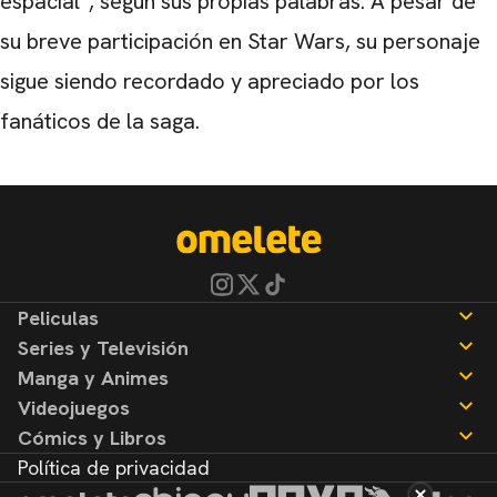
espacial”, según sus propias palabras. A pesar de
su breve participación en Star Wars, su personaje
sigue siendo recordado y apreciado por los
fanáticos de la saga.
Peliculas
Series y Televisión
Noticias
Manga y Animes
Reseñas
Noticias
Videojuegos
Reseñas
Noticias
Cómics y Libros
Reseñas
Noticias
Política de privacidad
Reseñas
Noticias