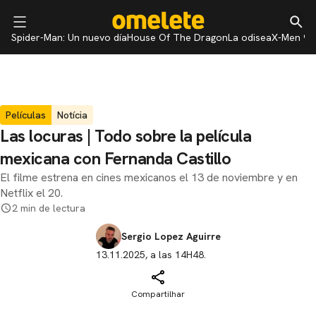
Spider-Man: Un nuevo día
House Of The Dragon
La odisea
X-Men 97
Películas
Notícia
Las locuras | Todo sobre la película
mexicana con Fernanda Castillo
El filme estrena en cines mexicanos el 13 de noviembre y en
Netflix el 20.
2 min de lectura
Sergio Lopez Aguirre
13.11.2025, a las 14H48.
Compartilhar