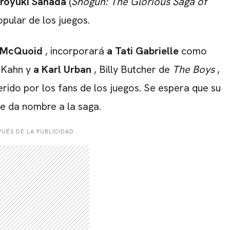
iroyuki Sanada
(
Shogun: The Glorious Saga of
pular de los juegos.
 McQuoid
, incorporará
a Tati Gabrielle
como
 Kahn y
a Karl Urban
, Billy Butcher de
The Boys
,
ido por los fans de los juegos. Se espera que su
ue da nombre a la saga.
UÉS DE LA PUBLICIDAD