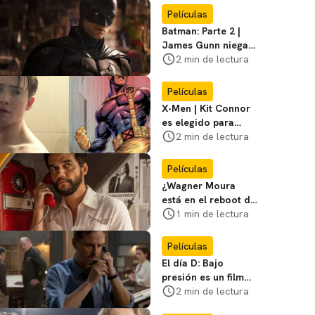
favoritos
Películas
Batman: Parte 2 |
James Gunn niega
que se filme la parte
2 min de lectura
3
Películas
X-Men | Kit Connor
es elegido para
interpretar a
2 min de lectura
Cíclope en la nueva
película
Películas
¿Wagner Moura
está en el reboot de
X-Men? El actor lo
1 min de lectura
aclara
Películas
El día D: Bajo
presión es un film
bélico distinto lleno
2 min de lectura
de tensión