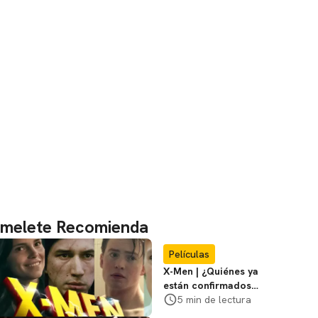
melete Recomienda
Películas
X-Men | ¿Quiénes ya
están confirmados
en la película de
5 min de lectura
Marvel? Rumoros y