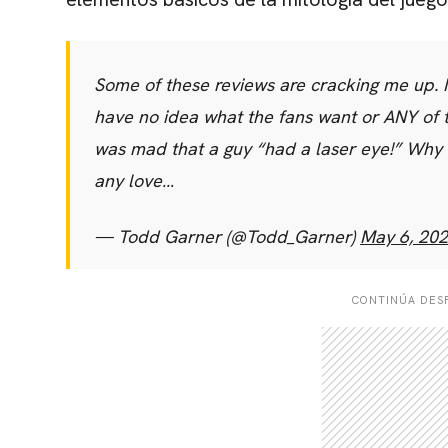
Some of these reviews are cracking me up. 
have no idea what the fans want or ANY of 
was mad that a guy “had a laser eye!” Why t
any love…
— Todd Garner (@Todd_Garner)
May 6, 20
CONTINÚA DESP