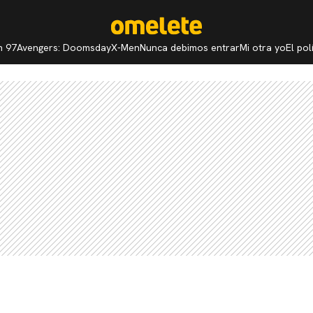
n 97
Avengers: Doomsday
X-Men
Nunca debimos entrar
Mi otra yo
El po