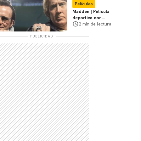
Películas
Madden | Película
deportiva con
Nicolas Cage tendrá
2 min de lectura
estreno limitado en
cines
PUBLICIDAD