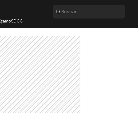
lígamo
SDCC