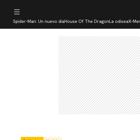
Spider-Man: Un nuevo día
House Of The Dragon
La odisea
X-Me