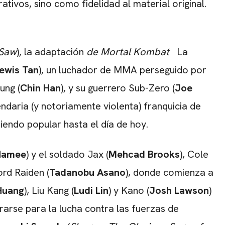
tivos, sino como fidelidad al material original.
Saw
), la adaptación
de Mortal Kombat
La
ewis Tan
), un luchador de MMA perseguido por
ung (
Chin Han
), y su guerrero Sub-Zero (
Joe
gendaria (y notoriamente violenta) franquicia de
siendo popular hasta el día de hoy.
Namee
) y el soldado Jax (
Mehcad Brooks
), Cole
ord Raiden (
Tadanobu Asano
), donde comienza a
Huang
), Liu Kang (
Ludi Lin
) y Kano (
Josh Lawson
)
rarse para la lucha contra las fuerzas de